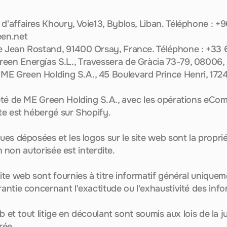
 d'affaires Khoury, Voie13, Byblos, Liban. Téléphone : +9
en.net
ue Jean Rostand, 91400 Orsay, France. Téléphone : +33 
reen Energías S.L., Travessera de Gràcia 73-79, 08006
: ME Green Holding S.A., 45 Boulevard Prince Henri, 17
iété de ME Green Holding S.A., avec les opérations eC
ite est hébergé sur Shopify.
ues déposées et les logos sur le site web sont la propr
ion non autorisée est interdite.
ite web sont fournies à titre informatif général uniquem
antie concernant l'exactitude ou l'exhaustivité des info
eb et tout litige en découlant sont soumis aux lois de la 
rée.