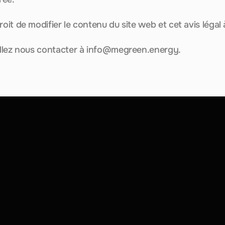
oit de modifier le contenu du site web et cet avis léga
llez nous contacter à 
info@megreen.energy
.