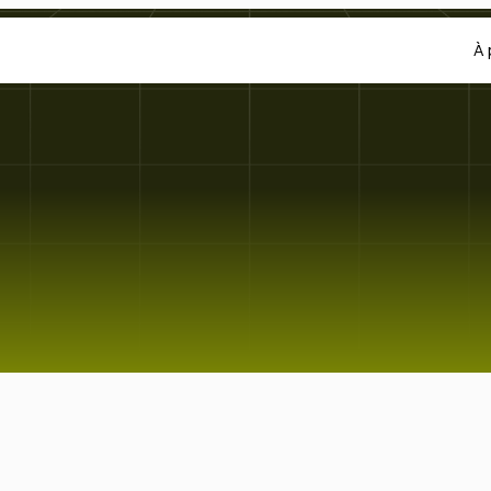
À 
Conditions
générale
Mis
à
jour
le
15
juillet
2025