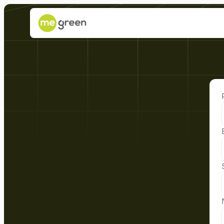
Démarrez
un
projet
!
D
i
s
c
u
t
o
n
s
d
e
l
a
m
a
n
i
è
r
e
d
o
n
t
n
o
u
s
p
o
u
v
o
n
s
f
o
u
r
n
i
r
l
a
m
e
i
l
l
e
u
r
e
s
o
l
u
t
i
o
n
é
n
e
r
g
é
t
i
q
u
e
p
o
u
r
v
o
t
r
e
e
n
t
r
e
p
r
i
s
e
.