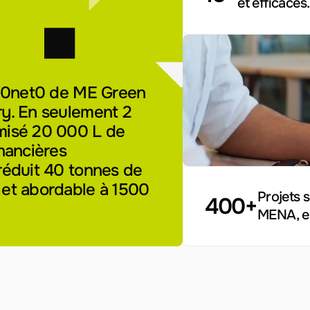
et efficaces.
100net0 de ME Green 
y. En seulement 2 
misé 20 000 L de 
nancières 
réduit 40 tonnes de 
et abordable à 1500 
Projets 
400+
MENA, en