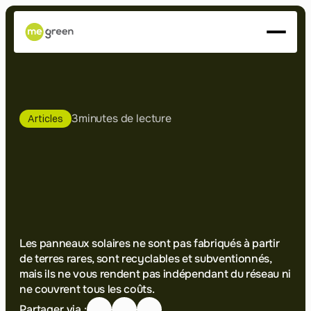
À propos
Services
Projets
Presse
3
minutes de lecture
Articles
ÉNERGISONS-NOUS
Panneaux
Solaires
:
Mythe
&
Réalité
Les panneaux solaires ne sont pas fabriqués à partir 
de terres rares, sont recyclables et subventionnés, 
mais ils ne vous rendent pas indépendant du réseau ni 
ne couvrent tous les coûts.
Partager via :