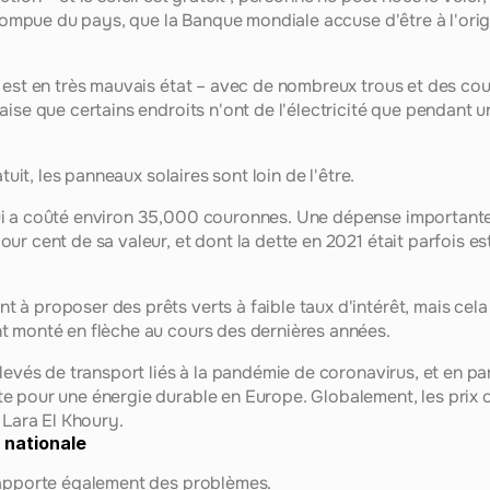
orrompue du pays, que la Banque mondiale accuse d'être à l'or
 est en très mauvais état – avec de nombreux trous et des cou
ise que certains endroits n'ont de l'électricité que pendant un
atuit, les panneaux solaires sont loin de l'être.
i a coûté environ 35,000 couronnes. Une dépense importante 
ur cent de sa valeur, et dont la dette en 2021 était parfois e
 proposer des prêts verts à faible taux d'intérêt, mais cela ne
t monté en flèche au cours des dernières années.
levés de transport liés à la pandémie de coronavirus, et en part
e pour une énergie durable en Europe. Globalement, les prix 
 Lara El Khoury.
e nationale
 apporte également des problèmes.