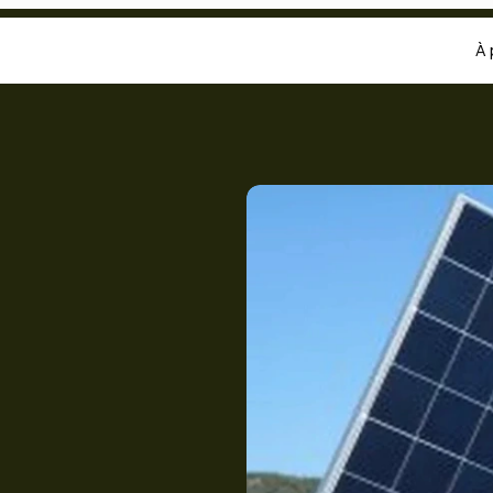
À 
y
:
La
nergie
stifier
ourants