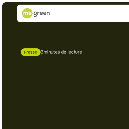
3
minutes de lecture
Presse
Christian
Dail
Vérité
sur
l'É
Solaire
:
Démy
les
Mythes
C