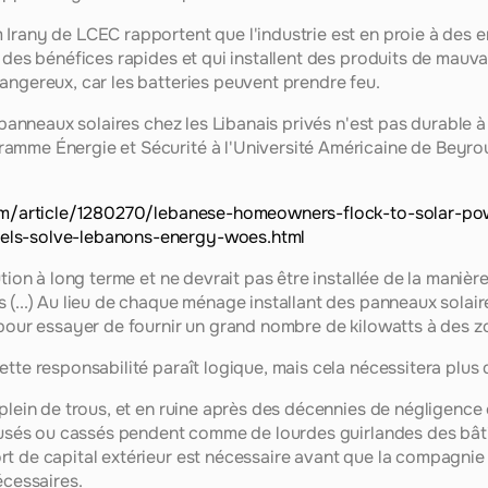
Irany de LCEC rapportent que l'industrie est en proie à des e
 des bénéfices rapides et qui installent des produits de mauva
angereux, car les batteries peuvent prendre feu.
s panneaux solaires chez les Libanais privés n'est pas durable
mme Énergie et Sécurité à l'Université Américaine de Beyrouth
com/article/1280270/lebanese-homeowners-flock-to-solar-powe
els-solve-lebanons-energy-woes.html
tion à long terme et ne devrait pas être installée de la manière
(...) Au lieu de chaque ménage installant des panneaux solaires
 pour essayer de fournir un grand nombre de kilowatts à des zo
tte responsabilité paraît logique, mais cela nécessitera plus 
plein de trous, et en ruine après des décennies de négligence e
es usés ou cassés pendent comme de lourdes guirlandes des bât
t de capital extérieur est nécessaire avant que la compagnie n
écessaires.