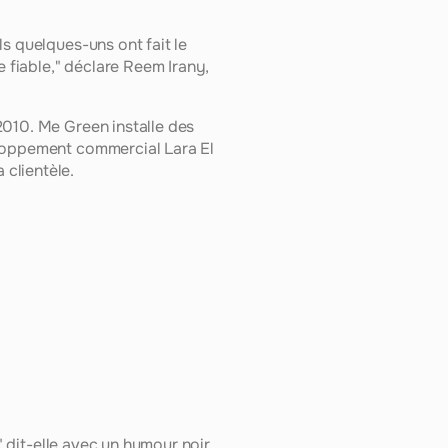
s quelques-uns ont fait le 
 fiable," déclare Reem Irany, 
010. Me Green installe des 
eloppement commercial Lara El 
clientèle.
 dit-elle avec un humour noir, 