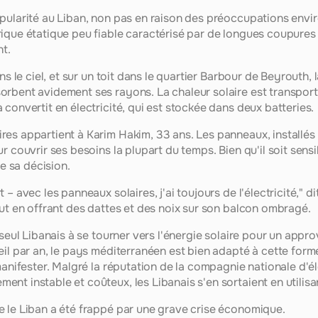
pularité au Liban, non pas en raison des préoccupations envi
ique étatique peu fiable caractérisé par de longues coupures q
nt.
ns le ciel, et sur un toit dans le quartier Barbour de Beyrouth, l
rbent avidement ses rayons. La chaleur solaire est transporté
convertit en électricité, qui est stockée dans deux batteries.
s appartient à Karim Hakim, 33 ans. Les panneaux, installés il
 couvrir ses besoins la plupart du temps. Bien qu'il soit sensibl
de sa décision.
– avec les panneaux solaires, j'ai toujours de l'électricité," dit
out en offrant des dattes et des noix sur son balcon ombragé.
 seul Libanais à se tourner vers l'énergie solaire pour un appr
eil par an, le pays méditerranéen est bien adapté à cette forme
manifester. Malgré la réputation de la compagnie nationale d'él
nt instable et coûteux, les Libanais s'en sortaient en utilisa
 le Liban a été frappé par une grave crise économique.