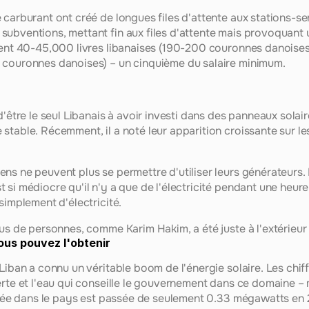
carburant ont créé de longues files d'attente aux stations-serv
bventions, mettant fin aux files d'attente mais provoquant une
ient 40-45,000 livres libanaises (190-200 couronnes danoises),
 couronnes danoises) – un cinquième du salaire minimum.
d'être le seul Libanais à avoir investi dans des panneaux solair
table. Récemment, il a noté leur apparition croissante sur les 
ns ne peuvent plus se permettre d'utiliser leurs générateurs. 
 si médiocre qu'il n'y a que de l'électricité pendant une heur
simplement d'électricité.
us de personnes, comme Karim Hakim, a été juste à l'extérieur 
ous pouvez l'obtenir
Liban a connu un véritable boom de l'énergie solaire. Les chif
erte et l'eau qui conseille le gouvernement dans ce domaine – 
allée dans le pays est passée de seulement 0.33 mégawatts en