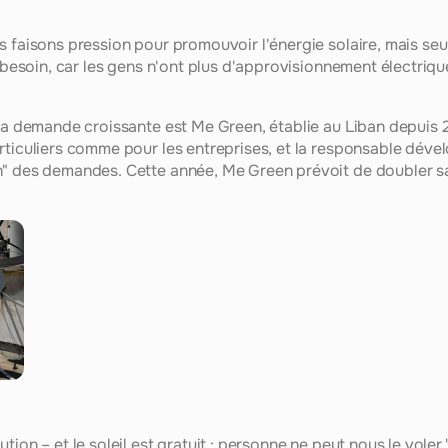
 faisons pression pour promouvoir l'énergie solaire, mais seul
l besoin, car les gens n'ont plus d'approvisionnement électrique
 la demande croissante est Me Green, établie au Liban depuis 2
rticuliers comme pour les entreprises, et la responsable dév
n" des demandes. Cette année, Me Green prévoit de doubler sa 
ion – et le soleil est gratuit ; personne ne peut nous le voler,"